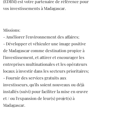
(EDBM) est votre partenaire de référence pour
vos investissements à Madagascar.
Missions:
- Améliorer l'environnement des affaires;
- Développer et véhiculer une image positive
de Madagascar comme destination propice à
l'investissement, et attirer et encourager les
entreprises multinationales et les opérateurs
locaux à investir dans les secteurs prioritaires;
- Fournir des services gratuits aux
investisseurs, qu'ils soient nouveaux ou déjà
installés (suivi) pour faciliter la mise en œuvre
et / ou l'expansion de leur(s) projet(s) à
Madagascar.