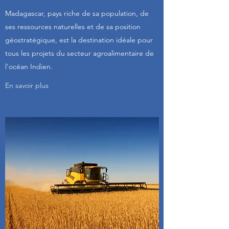
Madagascar, pays riche de sa population, de
ses ressources naturelles et de sa position
géostratégique, est la destination idéale pour
tous les projets du secteur agroalimentaire de
l'océan Indien.
En savoir plus